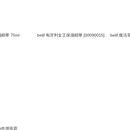
濕精華 75ml
belif 匈牙利女王保濕精華 [00090015]
belif 復
水份炸彈面霜