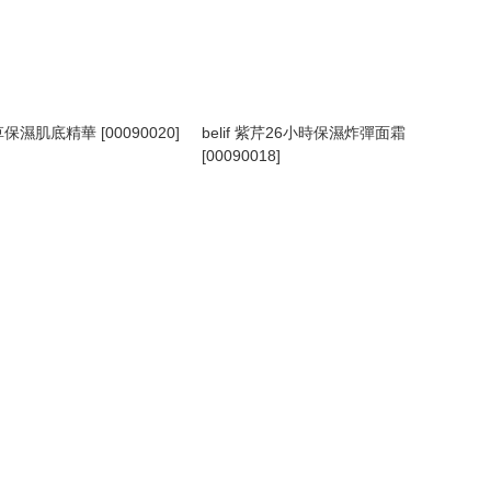
活草保濕肌底精華 [00090020]
belif 紫芹26小時保濕炸彈面霜
[00090018]