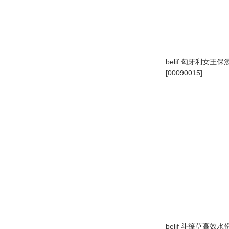
belif 匈牙利女王保
[00090015]
belif 斗篷草高效