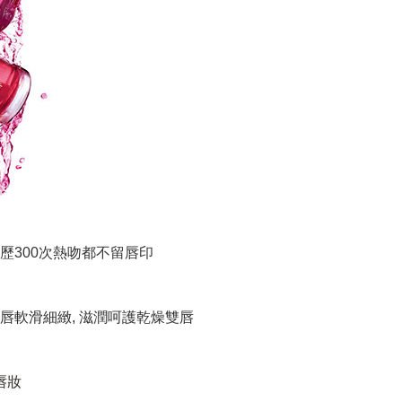
經歷300次熱吻都不留唇印
雙唇軟滑細緻, 滋潤呵護乾燥雙唇
唇妝