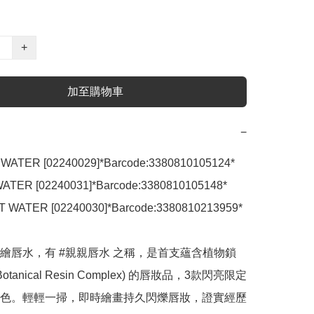
+
加至購物車
−
WATER [02240029]*Barcode:3380810105124*

ATER [02240031]*Barcode:3380810105148*

T WATER [02240030]*Barcode:3380810213959*

繪唇水，有 #親親唇水 之稱，是首支蘊含植物鎖
otanical Resin Complex) 的唇妝品，3款閃亮限定
色。輕輕一掃，即時繪畫持久閃爍唇妝，證實經歷