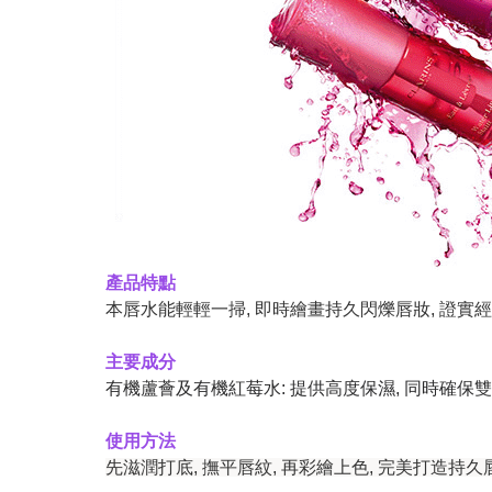
產品特點
本唇水能
輕輕一掃, 即時繪畫持久閃爍唇妝, 證實
主要成分
有機蘆薈及有機紅莓水: 提供高度保濕, 同時確保
使用方法
先滋潤打底, 撫平唇紋, 再彩繪上色, 完美打造持久