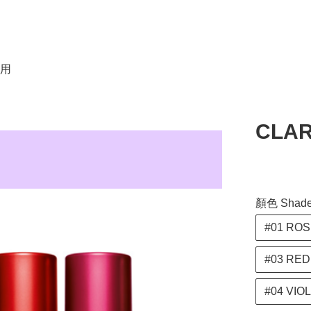
用
CLA
顏色 Shad
#01 ROS
#03 RED
#04 VIO