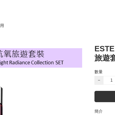
用
EST
旅遊套裝
數量
−
簡介