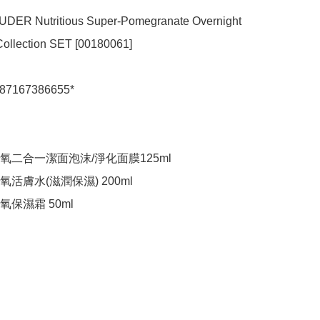
DER Nutritious Super-Pomegranate Overnight 
ollection SET [00180061]

87167386655*

二合一潔面泡沫/淨化面膜125ml

活膚水(滋潤保濕) 200ml

保濕霜 50ml
