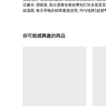
活膚水: 潔面後, 取出適量份量按摩拍打於全面直
保濕霜:
每天早晚於精華素後使用, 均勻地將1蚊
你可能感興趣的商品