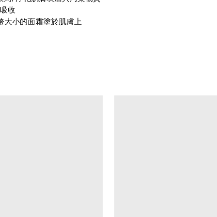
至吸收
硬幣大小的面霜塗於肌膚上