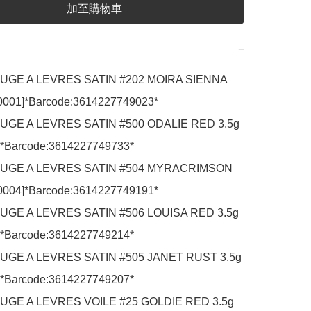
加至購物車
−
UGE A LEVRES SATIN #202 MOIRA SIENNA 
0001]*Barcode:3614227749023*

GE A LEVRES SATIN #500 ODALIE RED 3.5g 
]*Barcode:3614227749733*

UGE A LEVRES SATIN #504 MYRACRIMSON 
0004]*Barcode:3614227749191*

GE A LEVRES SATIN #506 LOUISA RED 3.5g 
]*Barcode:3614227749214*

UGE A LEVRES SATIN #505 JANET RUST 3.5g 
]*Barcode:3614227749207*

GE A LEVRES VOILE #25 GOLDIE RED 3.5g 