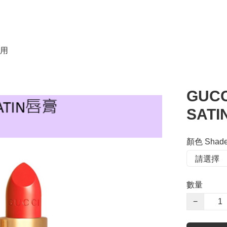
用
GUCC
SAT
顏色 Shad
數量
−