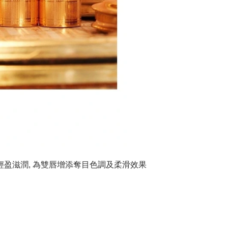
且輕盈滋潤, 為雙唇增添奪目色調及柔滑效果