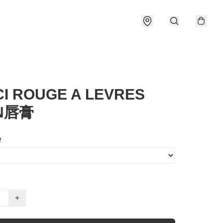
I ROUGE A LEVRES
IN唇膏
e
+