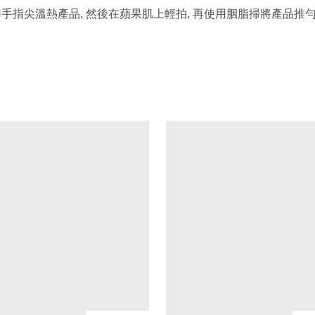
, 或用手指尖溫熱產品, 然後在蘋果肌上輕拍, 再使用胭脂掃將產品