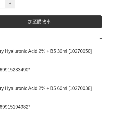
+
加至購物車
−
ry Hyaluronic Acid 2% + B5 30ml [10270050]

69915233490*

ry Hyaluronic Acid 2% + B5 60ml [10270038]

69915194982*
