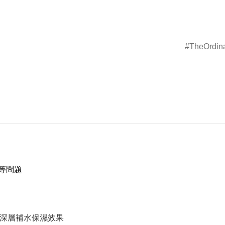
TheOrdin
紋等問題
到深層補水保濕效果