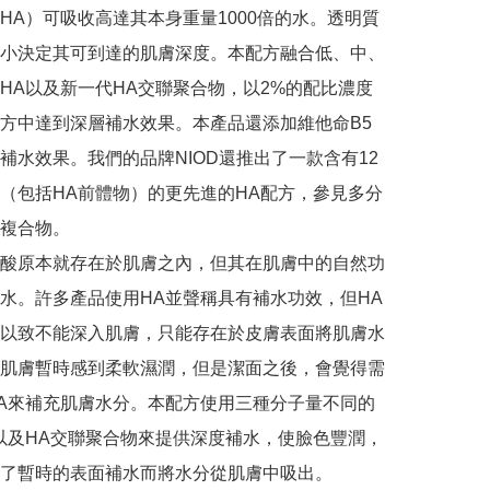
HA）可吸收高達其本身重量1000倍的水。透明質
小決定其可到達的肌膚深度。本配方融合低、中、
HA以及新一代HA交聯聚合物，以2%的配比濃度
方中達到深層補水效果。本產品還添加維他命B5
補水效果。我們的品牌NIOD還推出了一款含有12
（包括HA前體物）的更先進的HA配方，參見多分
複合物。

酸原本就存在於肌膚之內，但其在肌膚中的自然功
水。許多產品使用HA並聲稱具有補水功效，但HA
以致不能深入肌膚，只能存在於皮膚表面將肌膚水
肌膚暫時感到柔軟濕潤，但是潔面之後，會覺得需
A來補充肌膚水分。本配方使用三種分子量不同的
以及HA交聯聚合物來提供深度補水，使臉色豐潤，
了暫時的表面補水而將水分從肌膚中吸出。
