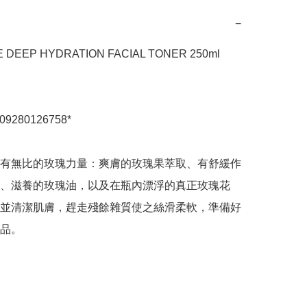
−
SE DEEP HYDRATION FACIAL TONER 250ml 
09280126758*

有無比的玫瑰力量：爽膚的玫瑰果萃取、有舒緩作
、滋養的玫瑰油，以及在瓶內漂浮的真正玫瑰花
並清潔肌膚，趕走殘餘雜質使之絲滑柔軟，準備好
品。
