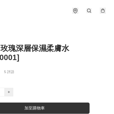
sh 玫瑰深層保濕柔膚水
0001]
5 評語
+
加至購物車