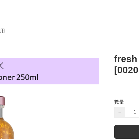
用
fre
[0020
數量
−