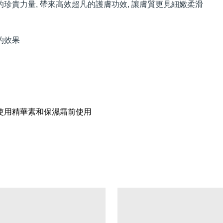
的珍貴力量, 帶來高效超凡的護膚功效, 讓膚質更見細嫩柔滑
的效果
, 使用精華素和保濕霜前使用