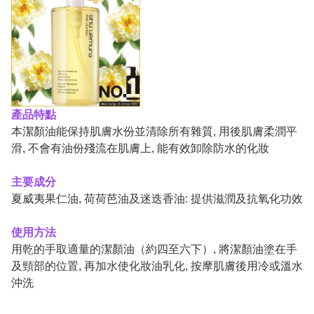
產品特點
本潔顏油
能保持肌膚水份並清除所有雜質, 用後肌膚柔潤平
滑, 不會有油份殘流在肌膚上, 能有效卸除防水的化妝
主要成分
夏威夷果仁油, 荷荷芭油及迷迭香油: 提供滋潤及抗氧化功效
使用方法
用乾的手取適量的潔顏油（約四至六下）, 將潔顏油塗在手
及頸部的位置, 再加水使化妝油乳化, 按摩肌膚後用冷或溫水
沖洗